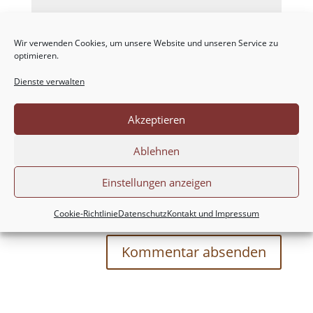
Wir verwenden Cookies, um unsere Website und unseren Service zu
optimieren.
Dienste verwalten
Akzeptieren
Ablehnen
Einstellungen anzeigen
Meinen Namen, meine E-Mail-Adresse und
meine Website in diesem Browser für die nächste
Cookie-Richtlinie
Datenschutz
Kontakt und Impressum
Kommentierung speichern.