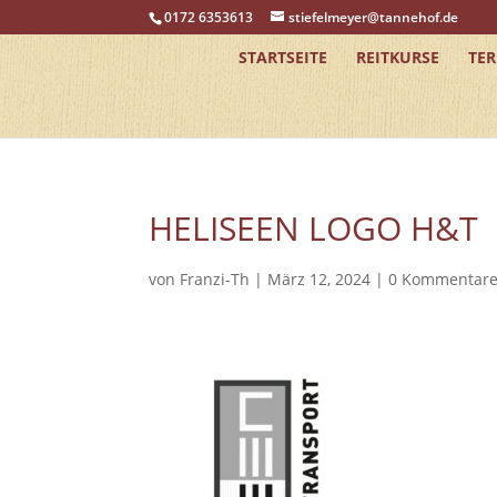
0172 6353613
stiefelmeyer@tannehof.de
STARTSEITE
REITKURSE
TE
HELISEEN LOGO H&T
von
Franzi-Th
|
März 12, 2024
|
0 Kommentar