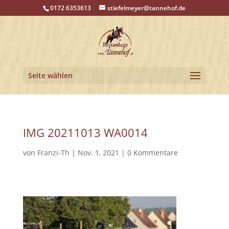
0172 6353613
stiefelmeyer@tannehof.de
Seite wählen
IMG 20211013 WA0014
von
Franzi-Th
|
Nov. 1, 2021
|
0 Kommentare