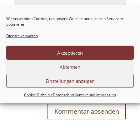
Wir verwenden Cookies, um unsere Website und unseren Service zu
optimieren.
Dienste verwalten
Akzeptieren
Ablehnen
Einstellungen anzeigen
Meinen Namen, meine E-Mail-Adresse und
meine Website in diesem Browser für die nächste
Cookie-Richtlinie
Datenschutz
Kontakt und Impressum
Kommentierung speichern.