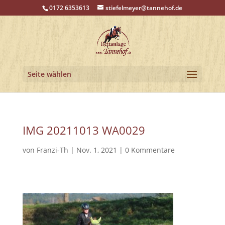
0172 6353613
stiefelmeyer@tannehof.de
Seite wählen
IMG 20211013 WA0029
von
Franzi-Th
|
Nov. 1, 2021
|
0 Kommentare