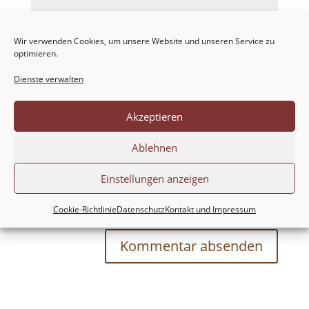
Wir verwenden Cookies, um unsere Website und unseren Service zu
optimieren.
Dienste verwalten
Akzeptieren
Ablehnen
Einstellungen anzeigen
Meinen Namen, meine E-Mail-Adresse und
meine Website in diesem Browser für die nächste
Cookie-Richtlinie
Datenschutz
Kontakt und Impressum
Kommentierung speichern.