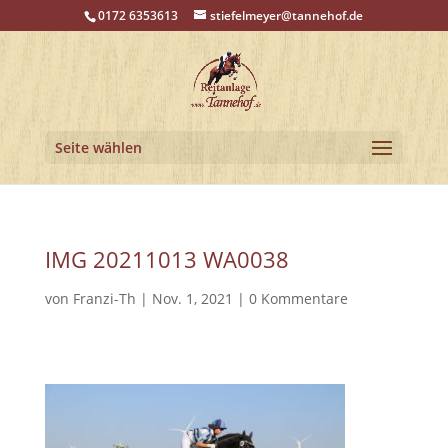
0172 6353613
stiefelmeyer@tannehof.de
Seite wählen
IMG 20211013 WA0038
von
Franzi-Th
|
Nov. 1, 2021
|
0 Kommentare