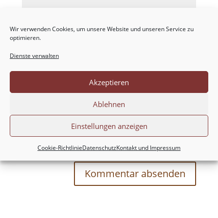
Wir verwenden Cookies, um unsere Website und unseren Service zu
optimieren.
Dienste verwalten
Akzeptieren
Ablehnen
Einstellungen anzeigen
Meinen Namen, meine E-Mail-Adresse und
meine Website in diesem Browser für die nächste
Cookie-Richtlinie
Datenschutz
Kontakt und Impressum
Kommentierung speichern.