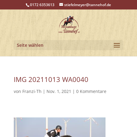
0172 6353613
stiefelmeyer@tannehof.de
Seite wählen
IMG 20211013 WA0040
von
Franzi-Th
|
Nov. 1, 2021
|
0 Kommentare