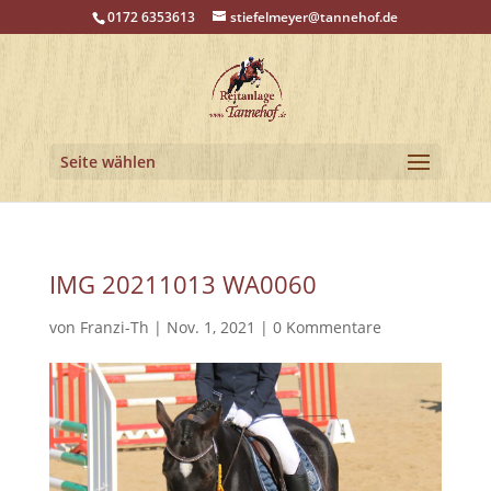
0172 6353613
stiefelmeyer@tannehof.de
Seite wählen
IMG 20211013 WA0060
von
Franzi-Th
|
Nov. 1, 2021
|
0 Kommentare