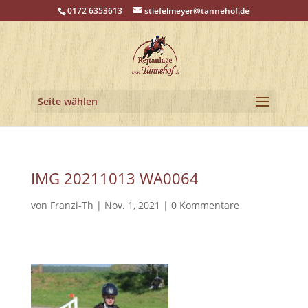
0172 6353613
stiefelmeyer@tannehof.de
Seite wählen
IMG 20211013 WA0064
von
Franzi-Th
|
Nov. 1, 2021
|
0 Kommentare