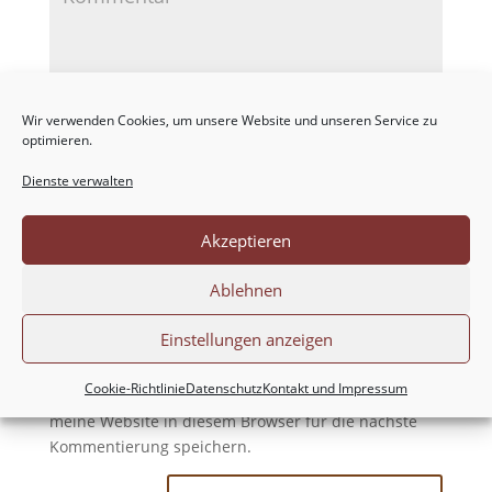
Wir verwenden Cookies, um unsere Website und unseren Service zu
optimieren.
Dienste verwalten
Akzeptieren
Ablehnen
Einstellungen anzeigen
Cookie-Richtlinie
Datenschutz
Kontakt und Impressum
Meinen Namen, meine E-Mail-Adresse und
meine Website in diesem Browser für die nächste
Kommentierung speichern.