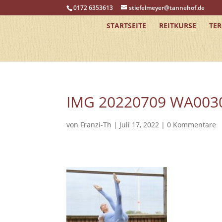
0172 6353613
stiefelmeyer@tannehof.de
STARTSEITE
REITKURSE
TE
IMG 20220709 WA003
von
Franzi-Th
|
Juli 17, 2022
|
0 Kommentare