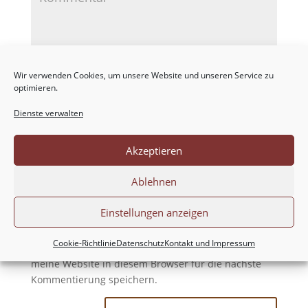
Wir verwenden Cookies, um unsere Website und unseren Service zu
optimieren.
Dienste verwalten
Akzeptieren
Ablehnen
Einstellungen anzeigen
Cookie-Richtlinie
Datenschutz
Kontakt und Impressum
Meinen Namen, meine E-Mail-Adresse und
meine Website in diesem Browser für die nächste
Kommentierung speichern.