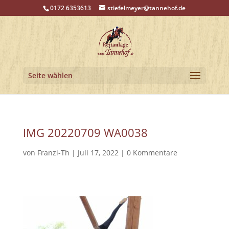
0172 6353613
stiefelmeyer@tannehof.de
Seite wählen
IMG 20220709 WA0038
von
Franzi-Th
|
Juli 17, 2022
|
0 Kommentare