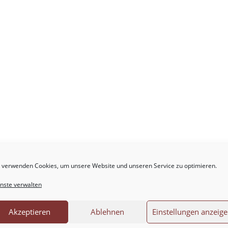
.
Erforderliche Felder sind mit
*
markiert
 verwenden Cookies, um unsere Website und unseren Service zu optimieren.
nste verwalten
Akzeptieren
Ablehnen
Einstellungen anzeig