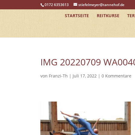
0172 6353613
stiefelmeyer@tannehof.de
STARTSEITE
REITKURSE
TE
IMG 20220709 WA004
von
Franzi-Th
|
Juli 17, 2022
|
0 Kommentare