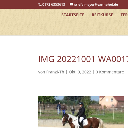
0172 6353613
stiefelmeyer@tannehof.de
STARTSEITE
REITKURSE
TE
IMG 20221001 WA001
von
Franzi-Th
|
Okt. 9, 2022
|
0 Kommentare