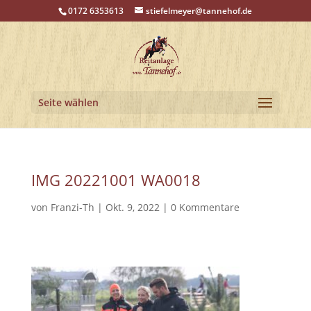
0172 6353613
stiefelmeyer@tannehof.de
Seite wählen
IMG 20221001 WA0018
von
Franzi-Th
|
Okt. 9, 2022
|
0 Kommentare