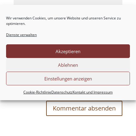
Wir verwenden Cookies, um unsere Website und unseren Service zu
optimieren.
Dienste verwalten
Akzeptieren
Ablehnen
Einstellungen anzeigen
Meinen Namen, meine E-Mail-Adresse und
meine Website in diesem Browser für die nächste
Cookie-Richtlinie
Datenschutz
Kontakt und Impressum
Kommentierung speichern.