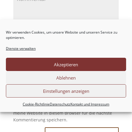
Wir verwenden Cookies, um unsere Website und unseren Service zu
optimieren.
Dienste verwalten
Akzeptieren
Ablehnen
Einstellungen anzeigen
Cookie-Richtlinie
Datenschutz
Kontakt und Impressum
Meinen Namen, meine E-Mail-Adresse und
meine Website in diesem Browser für die nächste
Kommentierung speichern.