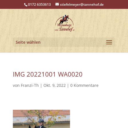
0172 6353613
stiefelmeyer@tannehof.de
Seite wählen
IMG 20221001 WA0020
von
Franzi-Th
|
Okt. 9, 2022
|
0 Kommentare