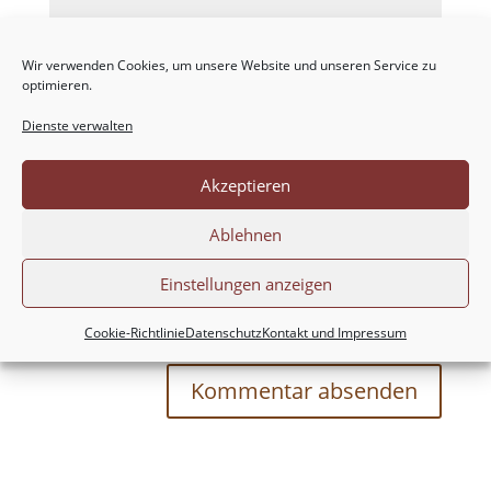
Wir verwenden Cookies, um unsere Website und unseren Service zu
optimieren.
Dienste verwalten
Akzeptieren
Ablehnen
Einstellungen anzeigen
Meinen Namen, meine E-Mail-Adresse und
meine Website in diesem Browser für die nächste
Cookie-Richtlinie
Datenschutz
Kontakt und Impressum
Kommentierung speichern.