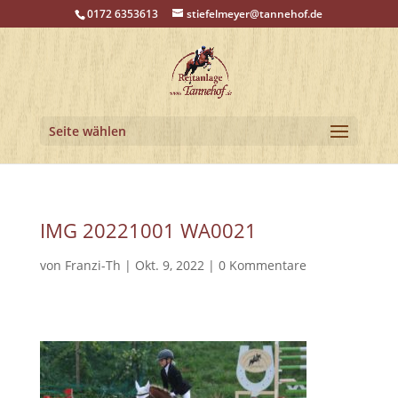
0172 6353613
stiefelmeyer@tannehof.de
Seite wählen
IMG 20221001 WA0021
von
Franzi-Th
|
Okt. 9, 2022
|
0 Kommentare