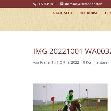
0172 6353613
stiefelmeyer@tannehof.de
STARTSEITE
REITKURSE
TE
IMG 20221001 WA003
von
Franzi-Th
|
Okt. 9, 2022
|
0 Kommentare