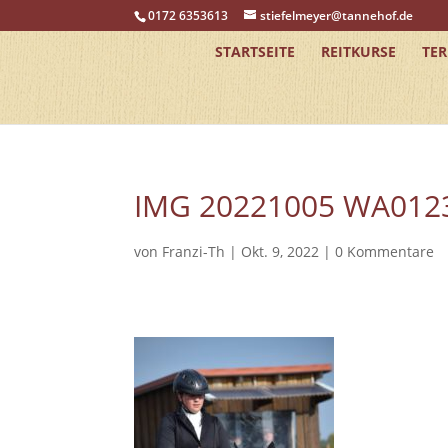
0172 6353613
stiefelmeyer@tannehof.de
STARTSEITE
REITKURSE
TE
IMG 20221005 WA012
von
Franzi-Th
|
Okt. 9, 2022
|
0 Kommentare