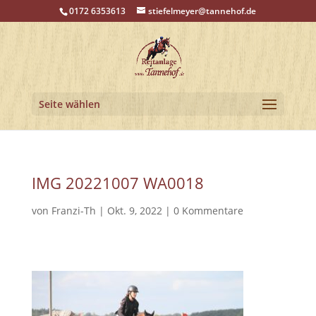
0172 6353613
stiefelmeyer@tannehof.de
Seite wählen
IMG 20221007 WA0018
von
Franzi-Th
|
Okt. 9, 2022
|
0 Kommentare