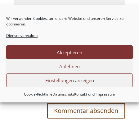
Wir verwenden Cookies, um unsere Website und unseren Service zu
optimieren.
Dienste verwalten
Akzeptieren
Ablehnen
Einstellungen anzeigen
Meinen Namen, meine E-Mail-Adresse und
meine Website in diesem Browser für die nächste
Cookie-Richtlinie
Datenschutz
Kontakt und Impressum
Kommentierung speichern.