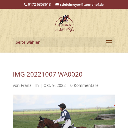
0172 6353613
stiefelmeyer@tannehof.de
Seite wählen
IMG 20221007 WA0020
von
Franzi-Th
|
Okt. 9, 2022
|
0 Kommentare