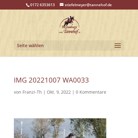
0172 6353613
stiefelmeyer@tannehof.de
Seite wählen
IMG 20221007 WA0033
von
Franzi-Th
|
Okt. 9, 2022
|
0 Kommentare