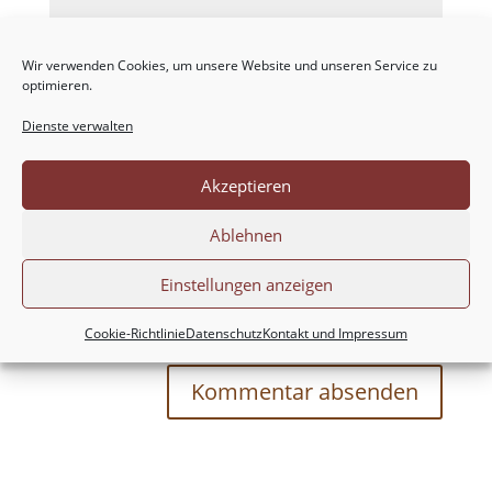
Wir verwenden Cookies, um unsere Website und unseren Service zu
optimieren.
Dienste verwalten
Akzeptieren
Ablehnen
Einstellungen anzeigen
Meinen Namen, meine E-Mail-Adresse und
meine Website in diesem Browser für die nächste
Cookie-Richtlinie
Datenschutz
Kontakt und Impressum
Kommentierung speichern.