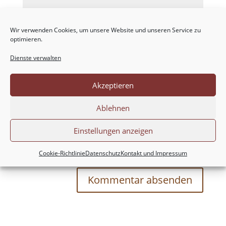
Wir verwenden Cookies, um unsere Website und unseren Service zu
optimieren.
Dienste verwalten
Akzeptieren
Ablehnen
Einstellungen anzeigen
Meinen Namen, meine E-Mail-Adresse und
meine Website in diesem Browser für die nächste
Cookie-Richtlinie
Datenschutz
Kontakt und Impressum
Kommentierung speichern.