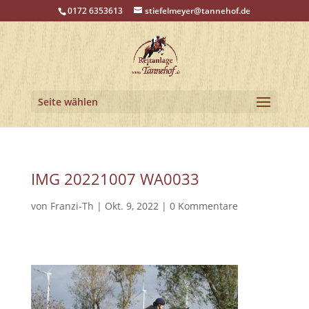
0172 6353613
stiefelmeyer@tannehof.de
Seite wählen
IMG 20221007 WA0033
von
Franzi-Th
|
Okt. 9, 2022
|
0 Kommentare