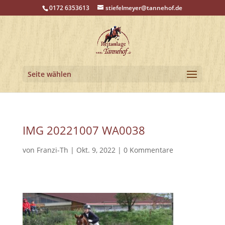
0172 6353613
stiefelmeyer@tannehof.de
Seite wählen
IMG 20221007 WA0038
von
Franzi-Th
|
Okt. 9, 2022
|
0 Kommentare