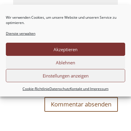
Wir verwenden Cookies, um unsere Website und unseren Service zu
optimieren.
Dienste verwalten
Akzeptieren
Ablehnen
Einstellungen anzeigen
Meinen Namen, meine E-Mail-Adresse und
meine Website in diesem Browser für die nächste
Cookie-Richtlinie
Datenschutz
Kontakt und Impressum
Kommentierung speichern.