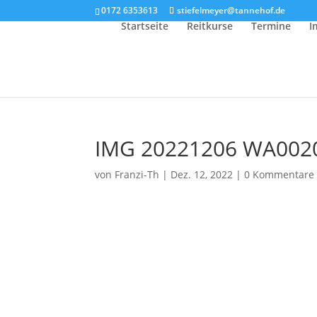
0172 6353613
stiefelmeyer@tannehof.de
Startseite
Reitkurse
Termine
I
IMG 20221206 WA002
von
Franzi-Th
|
Dez. 12, 2022
|
0 Kommentare