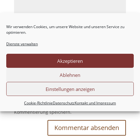
Wir verwenden Cookies, um unsere Website und unseren Service zu
optimieren.
Dienste verwalten
Akzeptieren
Ablehnen
Einstellungen anzeigen
Meinen Namen, meine E-Mail-Adresse und
Cookie-Richtlinie
Datenschutz
Kontakt und Impressum
meine Website in diesem Browser für die nächste
Kommentierung speichern.