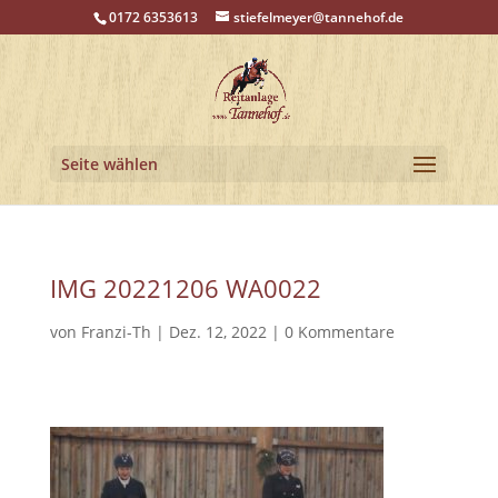
0172 6353613
stiefelmeyer@tannehof.de
Seite wählen
IMG 20221206 WA0022
von
Franzi-Th
|
Dez. 12, 2022
|
0 Kommentare