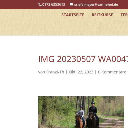
0172 6353613
stiefelmeyer@tannehof.de
STARTSEITE
REITKURSE
TE
IMG 20230507 WA004
von
Franzi-Th
|
Okt. 23, 2023
|
0 Kommentare