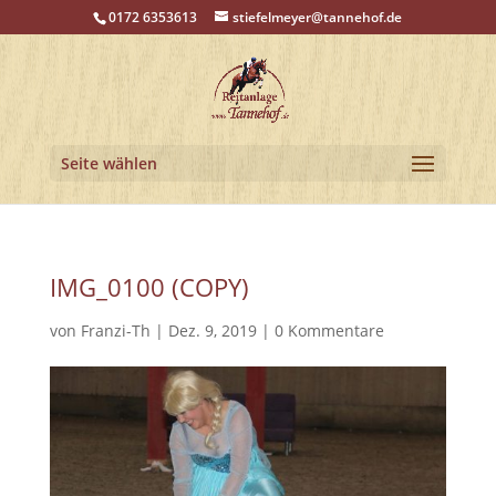
0172 6353613
stiefelmeyer@tannehof.de
Seite wählen
IMG_0100 (COPY)
von
Franzi-Th
|
Dez. 9, 2019
|
0 Kommentare