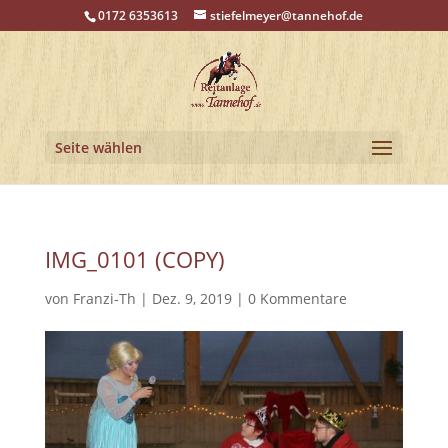
0172 6353613
stiefelmeyer@tannehof.de
Seite wählen
IMG_0101 (COPY)
von
Franzi-Th
|
Dez. 9, 2019
|
0 Kommentare