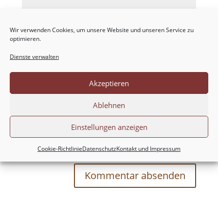
Wir verwenden Cookies, um unsere Website und unseren Service zu
optimieren.
Dienste verwalten
Akzeptieren
Ablehnen
Einstellungen anzeigen
Meinen Namen, meine E-Mail-Adresse und
meine Website in diesem Browser für die nächste
Cookie-Richtlinie
Datenschutz
Kontakt und Impressum
Kommentierung speichern.