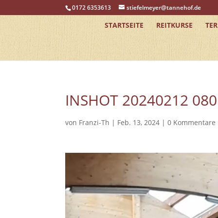
0172 6353613
stiefelmeyer@tannehof.de
STARTSEITE
REITKURSE
TE
INSHOT 20240212 08
von
Franzi-Th
|
Feb. 13, 2024
|
0 Kommentare
Video-
Player