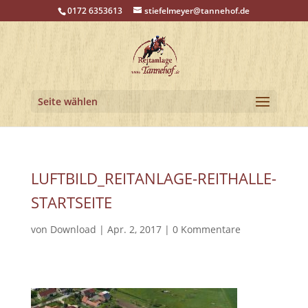
0172 6353613
stiefelmeyer@tannehof.de
Seite wählen
LUFTBILD_REITANLAGE-REITHALLE-
STARTSEITE
von
Download
|
Apr. 2, 2017
|
0 Kommentare