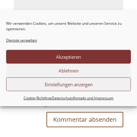
Wir verwenden Cookies, um unsere Website und unseren Service zu
optimieren.
Dienste verwalten
Akzeptieren
Ablehnen
Einstellungen anzeigen
Meinen Namen, meine E-Mail-Adresse und
meine Website in diesem Browser für die nächste
Cookie-Richtlinie
Datenschutz
Kontakt und Impressum
Kommentierung speichern.