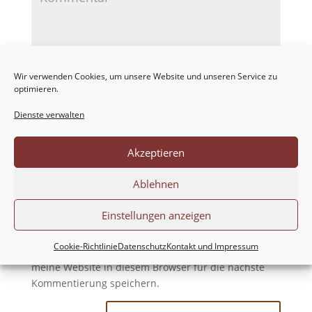
Wir verwenden Cookies, um unsere Website und unseren Service zu
optimieren.
Dienste verwalten
Akzeptieren
Ablehnen
Einstellungen anzeigen
Cookie-Richtlinie
Datenschutz
Kontakt und Impressum
Meinen Namen, meine E-Mail-Adresse und
meine Website in diesem Browser für die nächste
Kommentierung speichern.