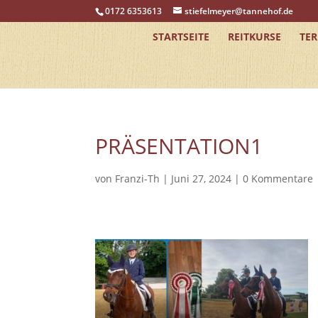
0172 6353613
stiefelmeyer@tannehof.de
STARTSEITE
REITKURSE
TE
PRÄSENTATION1
von
Franzi-Th
|
Juni 27, 2024
|
0 Kommentare