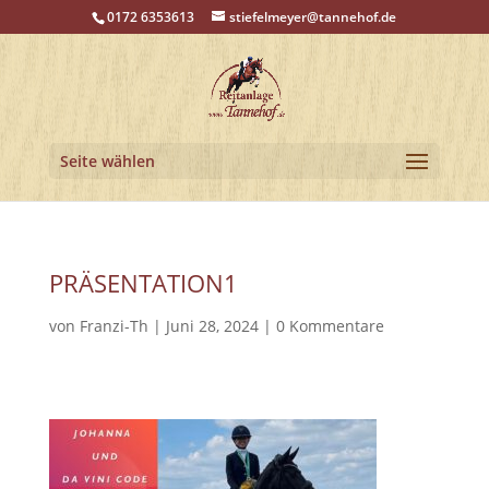
0172 6353613
stiefelmeyer@tannehof.de
Seite wählen
PRÄSENTATION1
von
Franzi-Th
|
Juni 28, 2024
|
0 Kommentare