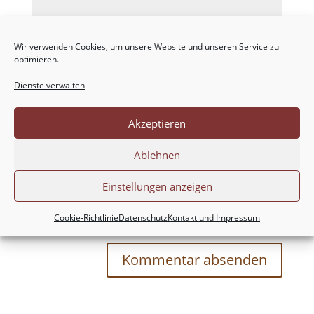
Wir verwenden Cookies, um unsere Website und unseren Service zu
optimieren.
Dienste verwalten
Akzeptieren
Ablehnen
Einstellungen anzeigen
Meinen Namen, meine E-Mail-Adresse und
meine Website in diesem Browser für die nächste
Cookie-Richtlinie
Datenschutz
Kontakt und Impressum
Kommentierung speichern.