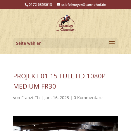
0172 6353613
stiefelmeyer@tannehof.de
Seite wählen
PROJEKT 01 15 FULL HD 1080P
MEDIUM FR30
von
Franzi-Th
|
Jan. 16, 2023
|
0 Kommentare
Video-
Player