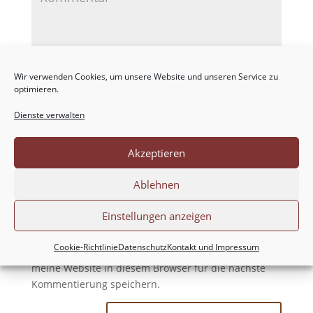
Wir verwenden Cookies, um unsere Website und unseren Service zu
optimieren.
Dienste verwalten
Akzeptieren
Ablehnen
Einstellungen anzeigen
Cookie-Richtlinie
Datenschutz
Kontakt und Impressum
Meinen Namen, meine E-Mail-Adresse und
meine Website in diesem Browser für die nächste
Kommentierung speichern.