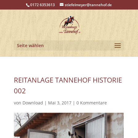
0172 6353613
stiefelmeyer@tannehof.de
Seite wählen
REITANLAGE TANNEHOF HISTORIE
002
von
Download
|
Mai 3, 2017
|
0 Kommentare