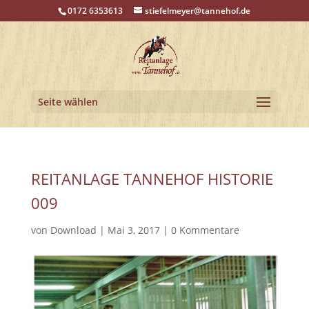
0172 6353613
stiefelmeyer@tannehof.de
Seite wählen
REITANLAGE TANNEHOF HISTORIE
009
von
Download
|
Mai 3, 2017
|
0 Kommentare