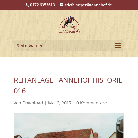
0172 6353613
stiefelmeyer@tannehof.de
Seite wählen
REITANLAGE TANNEHOF HISTORIE
016
von
Download
|
Mai 3, 2017
|
0 Kommentare