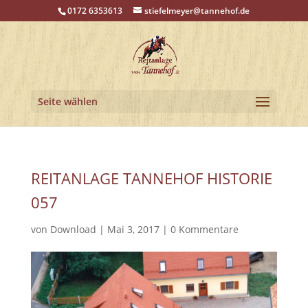
0172 6353613
stiefelmeyer@tannehof.de
Seite wählen
REITANLAGE TANNEHOF HISTORIE
057
von
Download
|
Mai 3, 2017
|
0 Kommentare