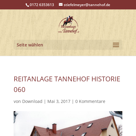
0172 6353613
stiefelmeyer@tannehof.de
Seite wählen
REITANLAGE TANNEHOF HISTORIE
060
von
Download
|
Mai 3, 2017
|
0 Kommentare