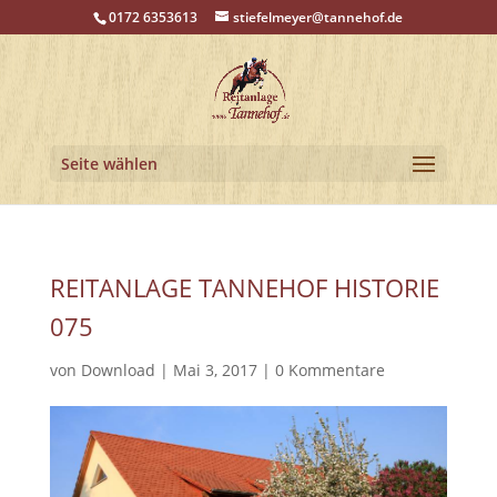
0172 6353613
stiefelmeyer@tannehof.de
Seite wählen
REITANLAGE TANNEHOF HISTORIE
075
von
Download
|
Mai 3, 2017
|
0 Kommentare