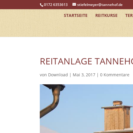
0172 6353613
stiefelmeyer@tannehof.de
STARTSEITE
REITKURSE
TE
REITANLAGE TANNEHO
von
Download
|
Mai 3, 2017
|
0 Kommentare