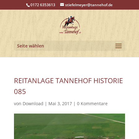
0172 6353613
stiefelmeyer@tannehof.de
Seite wählen
REITANLAGE TANNEHOF HISTORIE
085
von
Download
|
Mai 3, 2017
|
0 Kommentare