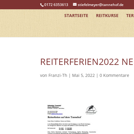
0172 6353613
stiefelmeyer@tannehof.de
STARTSEITE
REITKURSE
TE
REITERFERIEN2022 
von
Franzi-Th
|
Mai 5, 2022
|
0 Kommentare