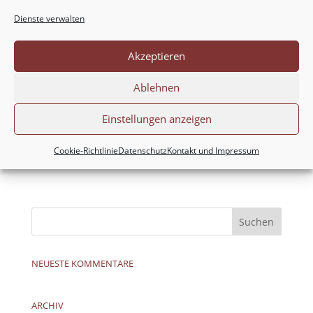
Dienste verwalten
Akzeptieren
Meinen Namen, meine E-Mail-Adresse und
meine Website in diesem Browser für die nächste
Ablehnen
Kommentierung speichern.
Einstellungen anzeigen
Cookie-Richtlinie
Datenschutz
Kontakt und Impressum
NEUESTE KOMMENTARE
ARCHIV