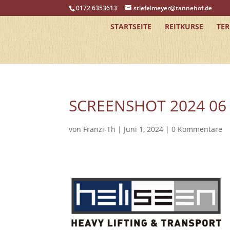
0172 6353613
stiefelmeyer@tannehof.de
STARTSEITE
REITKURSE
TE
SCREENSHOT 2024 06 
von
Franzi-Th
|
Juni 1, 2024
|
0 Kommentare