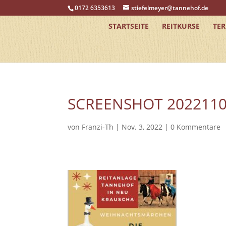
0172 6353613
stiefelmeyer@tannehof.de
STARTSEITE
REITKURSE
TE
SCREENSHOT 2022110
von
Franzi-Th
|
Nov. 3, 2022
|
0 Kommentare