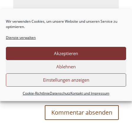
Wir verwenden Cookies, um unsere Website und unseren Service zu
optimieren.
Dienste verwalten
Akzeptieren
Ablehnen
Einstellungen anzeigen
Meinen Namen, meine E-Mail-Adresse und
meine Website in diesem Browser für die nächste
Cookie-Richtlinie
Datenschutz
Kontakt und Impressum
Kommentierung speichern.