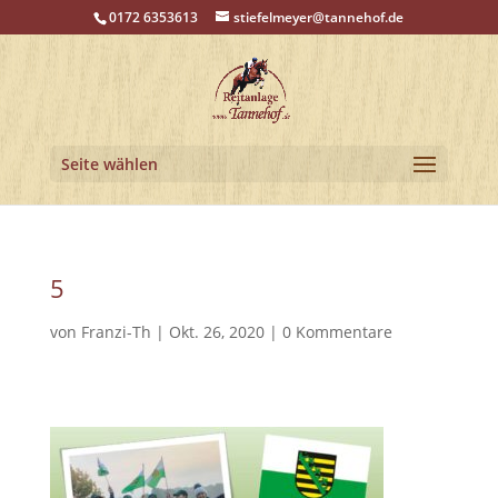
0172 6353613
stiefelmeyer@tannehof.de
Seite wählen
5
von
Franzi-Th
|
Okt. 26, 2020
|
0 Kommentare