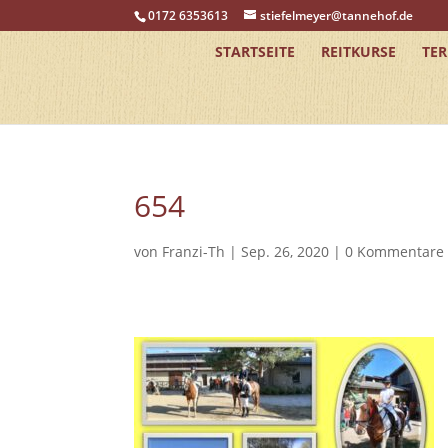
0172 6353613
stiefelmeyer@tannehof.de
STARTSEITE
REITKURSE
TE
654
von
Franzi-Th
|
Sep. 26, 2020
|
0 Kommentare