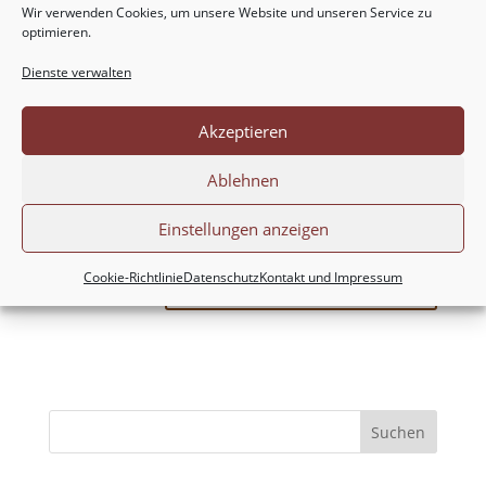
Wir verwenden Cookies, um unsere Website und unseren Service zu
optimieren.
Dienste verwalten
Akzeptieren
Meinen Namen, meine E-Mail-Adresse und
Ablehnen
meine Website in diesem Browser für die nächste
Einstellungen anzeigen
Kommentierung speichern.
Cookie-Richtlinie
Datenschutz
Kontakt und Impressum