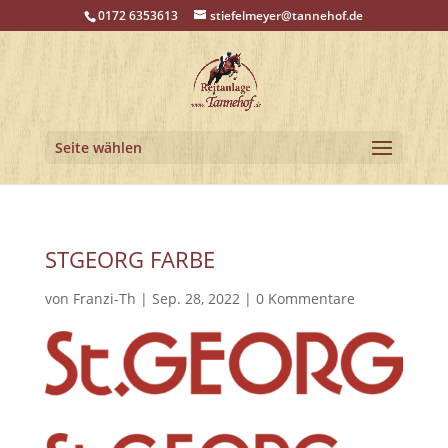
0172 6353613
stiefelmeyer@tannehof.de
Seite wählen
STGEORG FARBE
von
Franzi-Th
|
Sep. 28, 2022
|
0 Kommentare